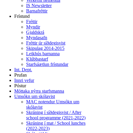
Verkefni nemenda
IS Newsletter
Barnafréttir
Frístund
Fréttir
Myndir
Gjaldskrá
Myndasafn
Fréttir úr síðdegisvist
Skipulag 2014-2015
Leikhús barnanna
Klúbbastarf
Starfsáætlun frístundar
Int. Dept.
Prufan
Innri vefur
Póstur
Móttaka nýrra starfsmanna
Umsókn um skólavist
MAC notendur Umsókn um
skólavist
Skráning í síðdegisvist / After
school programme (2021-2022)
Skráning í mat / School lunches
(2022-2023)