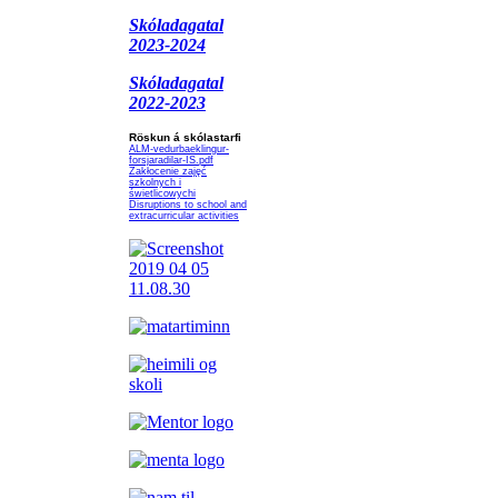
Skóladagatal
2023-2024
Skóladagatal
2022-2023
Röskun á skólastarfi
ALM-vedurbaeklingur-
forsjaradilar-IS.pdf
Zakłocenie zajęć
szkolnych i
świetlicowychi
Disruptions to school and
extracurricular activities