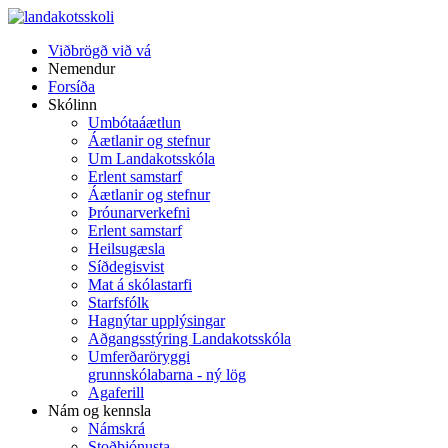
Viðbrögð við vá
Nemendur
Forsíða
Skólinn
Umbótaáætlun
Áætlanir og stefnur
Um Landakotsskóla
Erlent samstarf
Áætlanir og stefnur
Þróunarverkefni
Erlent samstarf
Heilsugæsla
Síðdegisvist
Mat á skólastarfi
Starfsfólk
Hagnýtar upplýsingar
Aðgangsstýring Landakotsskóla
Umferðaröryggi
grunnskólabarna - ný lög
Agaferill
Nám og kennsla
Námskrá
Stoðþjónusta