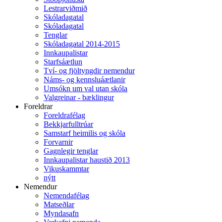
Lestrarviðmið
Skóladagatal
Skóladagatal
Tenglar
Skóladagatal 2014-2015
Innkaupalistar
Starfsáætlun
Tví- og fjöltyngdir nemendur
Náms- og kennsluáætlanir
Umsókn um val utan skóla
Valgreinar - bæklingur
Foreldrar
Foreldrafélag
Bekkjarfulltrúar
Samstarf heimilis og skóla
Forvarnir
Gagnlegir tenglar
Innkaupalistar haustið 2013
Vikuskammtar
nýtt
Nemendur
Nemendafélag
Matseðlar
Myndasafn