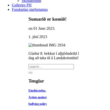
Skólagjöldin
Galleries PH
Fundaplan starfsmanna
Sumarið er komið!
on
01 June 2023
.
1. júní 2023
Glaður 8. bekkur í alþjóðadeild í
dag að taka til á Landakotsstúni!
Tenglar
Eineltisstefna
Action against
bullying policy