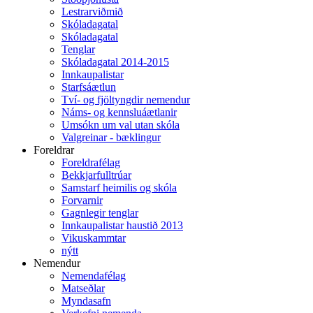
Lestrarviðmið
Skóladagatal
Skóladagatal
Tenglar
Skóladagatal 2014-2015
Innkaupalistar
Starfsáætlun
Tví- og fjöltyngdir nemendur
Náms- og kennsluáætlanir
Umsókn um val utan skóla
Valgreinar - bæklingur
Foreldrar
Foreldrafélag
Bekkjarfulltrúar
Samstarf heimilis og skóla
Forvarnir
Gagnlegir tenglar
Innkaupalistar haustið 2013
Vikuskammtar
nýtt
Nemendur
Nemendafélag
Matseðlar
Myndasafn