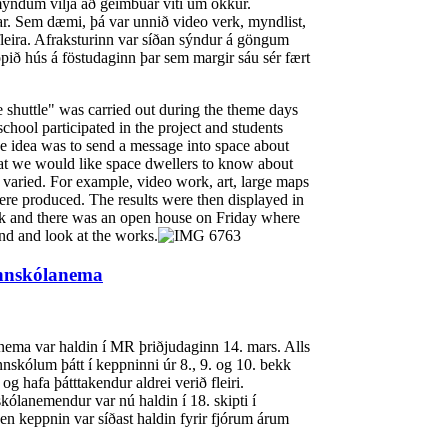
myndum vilja að geimbúar viti um okkur.
r. Sem dæmi, þá var unnið video verk, myndlist,
 fleira. Afraksturinn var síðan sýndur á göngum
opið hús á föstudaginn þar sem margir sáu sér fært
 shuttle" was carried out during the theme days
hool participated in the project and students
e idea was to send a message into space about
t we would like space dwellers to know about
varied. For example, video work, art, large maps
re produced. The results were then displayed in
eek and there was an open house on Friday where
nd and look at the works.
nnskólanema
ema var haldin í MR þriðjudaginn 14. mars. Alls
skólum þátt í keppninni úr 8., 9. og 10. bekk
g hafa þátttakendur aldrei verið fleiri.
kólanemendur var nú haldin í 18. skipti í
n keppnin var síðast haldin fyrir fjórum árum