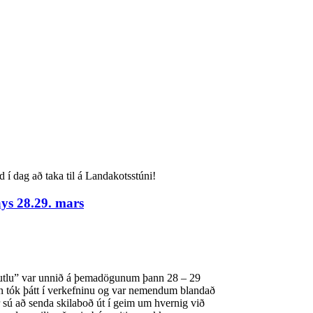
d í dag að taka til á Landakotsstúni!
ys 28.29. mars
kutlu” var unnið á þemadögunum þann 28 – 29
inn tók þátt í verkefninu og var nemendum blandað
sú að senda skilaboð út í geim um hvernig við