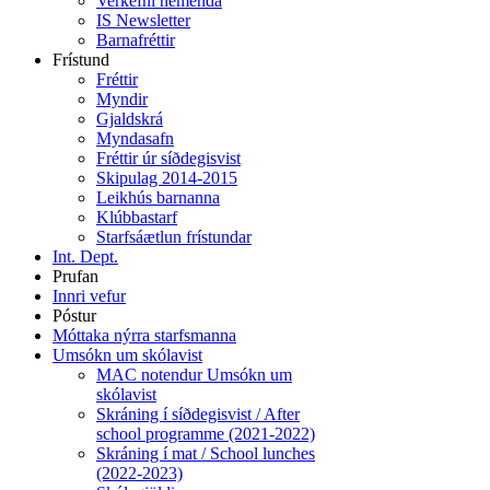
Verkefni nemenda
IS Newsletter
Barnafréttir
Frístund
Fréttir
Myndir
Gjaldskrá
Myndasafn
Fréttir úr síðdegisvist
Skipulag 2014-2015
Leikhús barnanna
Klúbbastarf
Starfsáætlun frístundar
Int. Dept.
Prufan
Innri vefur
Póstur
Móttaka nýrra starfsmanna
Umsókn um skólavist
MAC notendur Umsókn um
skólavist
Skráning í síðdegisvist / After
school programme (2021-2022)
Skráning í mat / School lunches
(2022-2023)