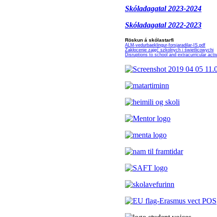
Skóladagatal 2023-2024
Skóladagatal 2022-2023
Röskun á skólastarfi
ALM-vedurbaeklingur-forsjaradilar-IS.pdf
Zakłocenie zajęć szkolnych i świetlicowychi
Disruptions to school and extracurricular activ