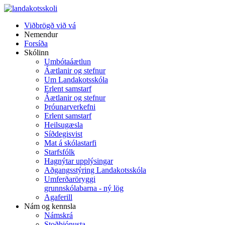
Viðbrögð við vá
Nemendur
Forsíða
Skólinn
Umbótaáætlun
Áætlanir og stefnur
Um Landakotsskóla
Erlent samstarf
Áætlanir og stefnur
Þróunarverkefni
Erlent samstarf
Heilsugæsla
Síðdegisvist
Mat á skólastarfi
Starfsfólk
Hagnýtar upplýsingar
Aðgangsstýring Landakotsskóla
Umferðaröryggi
grunnskólabarna - ný lög
Agaferill
Nám og kennsla
Námskrá
Stoðþjónusta