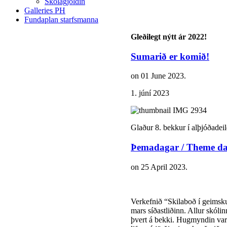
Skólagjöldin
Galleries PH
Fundaplan starfsmanna
Gleðilegt nýtt ár 2022!
Sumarið er komið!
on
01 June 2023
.
1. júní 2023
Glaður 8. bekkur í alþjóðadeil
Þemadagar / Theme da
on
25 April 2023
.
Verkefnið “Skilaboð í geims
mars síðastliðinn. Allur skól
þvert á bekki. Hugmyndin var 