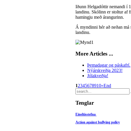
Iðunn Helgadóttir nemandi í 1
landinu. Skólinn er stoltur af
hamingju með árangurinn.
Á myndinni hér að neðan má s
landinu.
More Articles ...
Þemadagar og páskafrí.
Nýárskveðja 2023!
Jólakveðja!
1
2
3
4
5
6
7
8
9
10
»
End
Tenglar
Eineltisstefna
Action against bullying policy