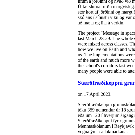
lifum á jörðinni og hvað við 
Útfærslurnar urðu margvíslega
stór kort af jörðinni og margt
skólans í síðustu viku og var 
að mæta og líta á verkin.
The project "Message in space
last March 28-29. The whole sc
were mixed across classes. Th
how we live on Earth and wha
us. The implementations were 
of the earth and much more we
the school's corridors last w
many people were able to atte
Stærðfræðikeppni gru
on
17 April 2023
.
Stærðfræðikeppni grunnskólan
tóku 359 nemendur úr 18 grunn
eða um 120 í hverjum árgangi o
Stærðfræðikeppni fyrir grunns
Menntaskólanum í Reykjavík e
vegna ýmissa takmarkana.