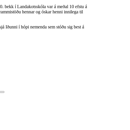
0. bekk í Landakotsskóla var á meðal 10 efstu á
 frammistöðu hennar og óskar henni innilega til
já Iðunni í hópi nemenda sem stóðu sig best á