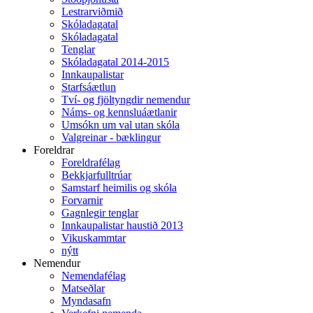
Lestrarviðmið
Skóladagatal
Skóladagatal
Tenglar
Skóladagatal 2014-2015
Innkaupalistar
Starfsáætlun
Tví- og fjöltyngdir nemendur
Náms- og kennsluáætlanir
Umsókn um val utan skóla
Valgreinar - bæklingur
Foreldrar
Foreldrafélag
Bekkjarfulltrúar
Samstarf heimilis og skóla
Forvarnir
Gagnlegir tenglar
Innkaupalistar haustið 2013
Vikuskammtar
nýtt
Nemendur
Nemendafélag
Matseðlar
Myndasafn