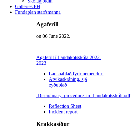
Skólagjöldin
Galleries PH
Fundaplan starfsmanna
Agaferill
on
06 June 2022
.
Agaferill í Landakotsskóla 2022-
2023
Lausnablað fyrir nemendur
Atvikaskráning, sjá
eyðublað
Disciplinary_procedure_in_Landakotsskóli.pdf
Reflection Sheet
Incident report
Krakkasíður