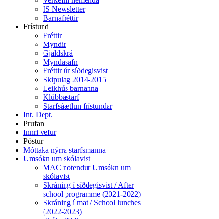
Verkefni nemenda
IS Newsletter
Barnafréttir
Frístund
Fréttir
Myndir
Gjaldskrá
Myndasafn
Fréttir úr síðdegisvist
Skipulag 2014-2015
Leikhús barnanna
Klúbbastarf
Starfsáætlun frístundar
Int. Dept.
Prufan
Innri vefur
Póstur
Móttaka nýrra starfsmanna
Umsókn um skólavist
MAC notendur Umsókn um
skólavist
Skráning í síðdegisvist / After
school programme (2021-2022)
Skráning í mat / School lunches
(2022-2023)