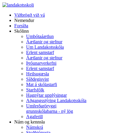
Viðbrögð við vá
Nemendur
Forsíða
Skólinn
Umbótaáætlun
Áætlanir og stefnur
Um Landakotsskóla
Erlent samstarf
Áætlanir og stefnur
Þróunarverkefni
Erlent samstarf
Heilsugæsla
Síðdegisvist
Mat á skólastarfi
Starfsfólk
Hagnýtar upplýsingar
Aðgangsstýring Landakotsskóla
Umferðaröryggi
grunnskólabarna - ný lög
Agaferill
Nám og kennsla
Námskrá
Stoðþjónusta