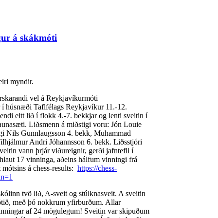
ur á skákmóti
eiri myndir.
rskarandi vel á Reykjavíkurmóti
 í húsnæði Taflfélags Reykjavíkur 11.-12.
ndi eitt lið í flokk 4.-7. bekkjar og lenti sveitin í
ðlaunasæti. Liðsmenn á miðstigi voru: Jón Louie
gi Nils Gunnlaugsson 4. bekk, Muhammad
ilhjálmur Andri Jóhannsson 6. bekk. Liðsstjóri
itin vann þrjár viðureignir, gerði jafntefli í
hlaut 17 vinninga, aðeins hálfum vinningi frá
t mótsins á chess-results:
https://chess-
an=1
kólinn tvö lið, A-sveit og stúlknasveit. A sveitin
 mótið, með þó nokkrum yfirburðum. Allar
 vinningar af 24 mögulegum! Sveitin var skipuðum