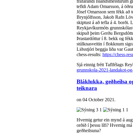
fráfarandi Íslandsmeisturum g
tefldi Adam Omarsson, á öðru b
Jósef Omarsson sem fékk að t
Brynjólfsson, Jakob Rafn Lö
skiptust á að tefla á 4. borði.
Reykjavíkurmóts grunnskólasve
skipuð þeim Gerðu Bergsdóttu
Þrastardóttur í 8. bekk og fék
stúlknasveitin í flokknum sigra
Liðsstjóri beggja liða var Gau
chess-results:
https://chess-r
Sjá einnig frétt Taflfélags Re
grunnskola-2021-landakot-og-r
Bláklukka, geðheilsa 
teiknara
on
04 October 2021
.
Hvernig getur ein mynd á augn
orðið í þessu lífi? Hvernig má
geðheilsuna?