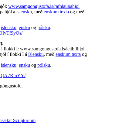
jól:
www.samgongustofa.is/rafhlaupahjol
pahjól á
íslensku
, með
enskum texta
og með
á
íslensku
,
ensku
og
pólsku
.
/5QIvTf9yOs/
):
 í flokki I: www.samgongustofa.is/lettbifhjol
ól í flokki I á
íslensku
, með
enskum texta
og
á
íslensku
,
ensku
og
pólsku
.
/5QIA7RiuYY/
göngustofu.
msækir Scriptorium