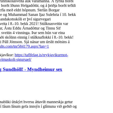
runnskólasveita auk varamanna. Á fyrsta borði
orði Iðunn Helgadóttir, og á þriðja borði tefldi
efla með eldri hópnum. Stefán Borgar
ve og Muhammad Sanan Ijaz Sulehria í 10. bekk
 Landakotsskóli er því sigurvegari
ita í 8.-10. bekk 2021! Stúlknasveitin var
r, Ástu Eddu Árnadóttur og Tinnu Sif
k sveitin 4 vinninga. Þar sem hún var eina
ði skólinn einnig í stúlknaflokki í 8.-10. bekk!
ti Páll Jónsson. Sjá nánar um úrslit mótsins á
esults.com/tnr584179.aspx?lan=1
ykjavíkur:
https://taflfelag.is/reykjavikurmot-
imaskoli-sigursael/
og Sundhöll! - Myndheimur sex
abliki útskýrt hversu áttavilt manneskja getur
 í fáum línum gefa innsýn í glímuna við geðið og