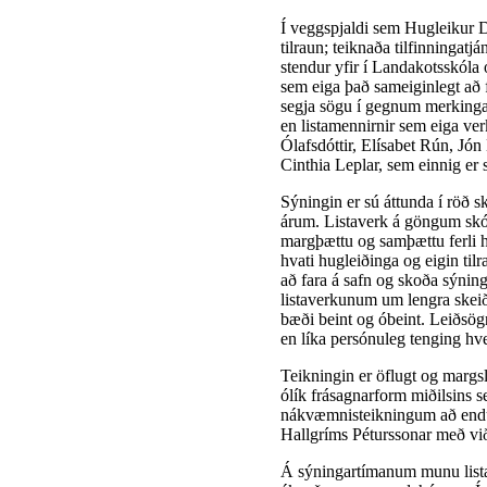
Í veggspjaldi sem Hugleikur D
tilraun; teiknaða tilfinningatj
stendur yfir í Landakotsskóla
sem eiga það sameiginlegt að 
segja sögu í gegnum merkinga
en listamennirnir sem eiga ve
Ólafsdóttir, Elísabet Rún, J
Cinthia Leplar, sem einnig er 
Sýningin er sú áttunda í röð s
árum. Listaverk á göngum skól
margþættu og samþættu ferli h
hvati hugleiðinga og eigin til
að fara á safn og skoða sýning
listaverkunum um lengra skeið
bæði beint og óbeint. Leiðsö
en líka persónuleg tenging hve
Teikningin er öflugt og margsl
ólík frásagnarform miðilsins s
nákvæmnisteikningum að endur
Hallgríms Péturssonar með við
Á sýningartímanum munu list