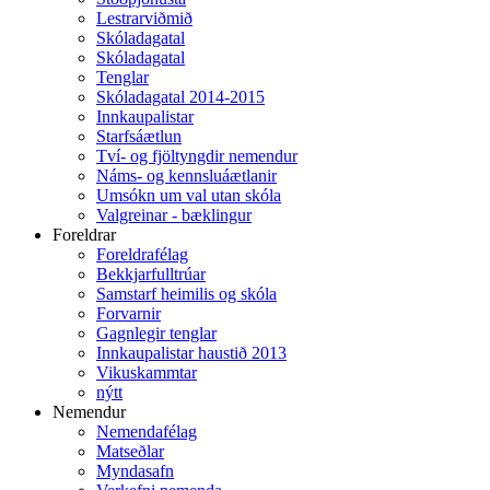
Lestrarviðmið
Skóladagatal
Skóladagatal
Tenglar
Skóladagatal 2014-2015
Innkaupalistar
Starfsáætlun
Tví- og fjöltyngdir nemendur
Náms- og kennsluáætlanir
Umsókn um val utan skóla
Valgreinar - bæklingur
Foreldrar
Foreldrafélag
Bekkjarfulltrúar
Samstarf heimilis og skóla
Forvarnir
Gagnlegir tenglar
Innkaupalistar haustið 2013
Vikuskammtar
nýtt
Nemendur
Nemendafélag
Matseðlar
Myndasafn