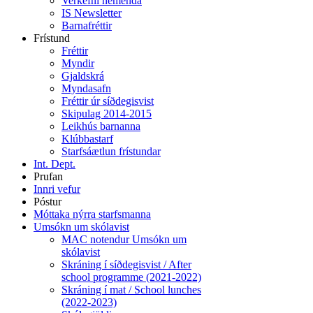
Verkefni nemenda
IS Newsletter
Barnafréttir
Frístund
Fréttir
Myndir
Gjaldskrá
Myndasafn
Fréttir úr síðdegisvist
Skipulag 2014-2015
Leikhús barnanna
Klúbbastarf
Starfsáætlun frístundar
Int. Dept.
Prufan
Innri vefur
Póstur
Móttaka nýrra starfsmanna
Umsókn um skólavist
MAC notendur Umsókn um
skólavist
Skráning í síðdegisvist / After
school programme (2021-2022)
Skráning í mat / School lunches
(2022-2023)