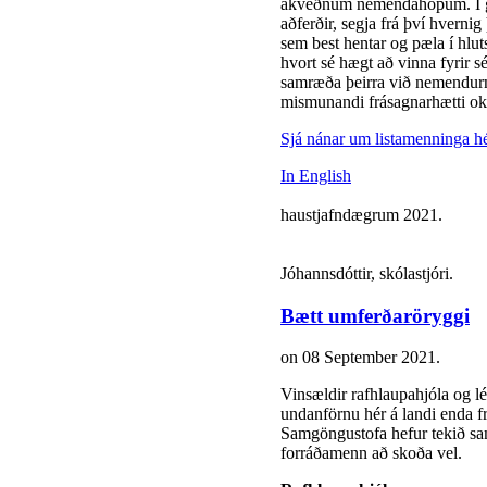
ákveðnum nemendahópum. Í g
aðferðir, segja frá því hvernig
sem best hentar og pæla í hlut
hvort sé hægt að vinna fyrir s
samræða þeirra við nemendurna 
mismunandi frásagnarhætti ok
Sjá nánar um listamenninga hé
In English
Landa
haustjafndægrum 2021.
Ingi
Jóhannsdótt
Bætt umferðaröryggi
on
08 September 2021
.
Vinsældir rafhlaupahjóla og lét
undanförnu hér á landi enda fr
Samgöngustofa hefur tekið sa
forráðamenn að skoða vel.