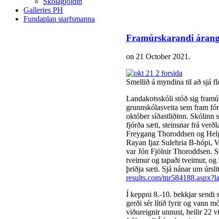
Skólagjöldin
Galleries PH
Fundaplan starfsmanna
Framúrskarandi árang
on
21 October 2021
.
Smellið á myndina til að sjá fl
Landakotsskóli stóð sig framú
grunnskólasveita sem fram fór
október síðastliðinn. Skólinn se
fjórða sæti, steinsnar frá ver
Freygang Thoroddsen og Hel
Rayan Ijaz Sulehria B-hópi, V
var Jón Fjölnir Thoroddsen. Sve
tveimur og tapaði tveimur, og 
þriðja sæti. Sjá nánar um úrsli
results.com/tnr584188.aspx?l
Í keppni 8.-10. bekkjar sendi s
gerði sér lítið fyrir og vann
viðureignir unnust, heilir 22