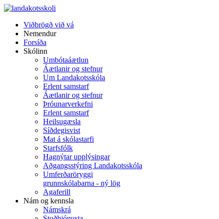
Viðbrögð við vá
Nemendur
Forsíða
Skólinn
Umbótaáætlun
Áætlanir og stefnur
Um Landakotsskóla
Erlent samstarf
Áætlanir og stefnur
Þróunarverkefni
Erlent samstarf
Heilsugæsla
Síðdegisvist
Mat á skólastarfi
Starfsfólk
Hagnýtar upplýsingar
Aðgangsstýring Landakotsskóla
Umferðaröryggi
grunnskólabarna - ný lög
Agaferill
Nám og kennsla
Námskrá
Stoðþjónusta