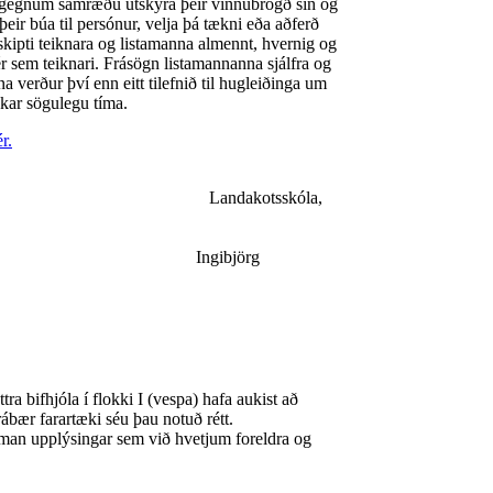
egnum samræðu útskýra þeir vinnubrögð sín og
 þeir búa til persónur, velja þá tækni eða aðferð
skipti teiknara og listamanna almennt, hvernig og
ér sem teiknari. Frásögn listamannanna sjálfra og
verður því enn eitt tilefnið til hugleiðinga um
kar sögulegu tíma.
r.
kotsskóla,
björg
ir, skólastjóri.
tra bifhjóla í flokki I (vespa) hafa aukist að
ábær farartæki séu þau notuð rétt.
man upplýsingar sem við hvetjum foreldra og