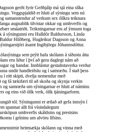
agsson gerði fyrir Geðhjálp má sjá eina slíka
áningu. Veggspjaldið er hluti af sýningu sem nú
 og samanstendur af verkum sex ólíkra teiknara
fanga augnablik tilvistar okkar og umhverfis og
rbær smáatriði. Teikningarnar eru af ýmsum toga
rk á sýningunni eru Halldór Baldursson, Linda
ón Baldur Hlíðberg, Hugleikur Dagsson og Anna
sýningarstjóri ásamt Ingibjörgu Jóhannsdóttur.
kólasýninga sem prýtt hafa skólann á síðustu átta
ans eru liður í því að gera daglegt nám að
ugar og handar. Innblástur gestalistaverka verður
rauna undir handleiðslu og í samræðu. Í stað þess
u í eitt skipti, dvelja nemendur með
 og fá tækifæri til að skoða og skynja verkin
gn og samræða um sýningarnar er hluti af náminu
rs og eins við ólík verk, ólík tjáningarform.
ungið tól. Sýningunni er ætlað að gefa innsýn í
em spannar allt frá vísindalegum
sköpun umhverfis skáldsins og prestsins
komu í gríninu um alvöru lífsins.
amennirnir heimsækja skólann og vinna með