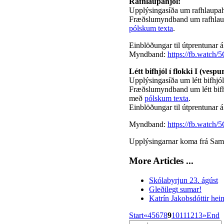
Rafhlaupahjól:
Upplýsingasíða um rafhlaupah
Fræðslumyndband um rafhlau
pólskum texta
.
Einblöðungar til útprentunar 
Myndband:
https://fb.watch
Létt bifhjól í flokki I (vespur
Upplýsingasíða um létt bifhjól
Fræðslumyndband um létt bifhj
með
pólskum texta
.
Einblöðungar til útprentunar 
Myndband:
https://fb.watch
Upplýsingarnar koma frá Sam
More Articles ...
Skólabyrjun 23. ágúst
Gleðilegt sumar!
Katrín Jakobsdóttir hei
Start
«
4
5
6
7
8
9
10
11
12
13
»
End