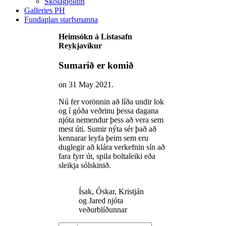
Skólagjöldin
Galleries PH
Fundaplan starfsmanna
Heimsókn á Listasafn
Reykjavíkur
Sumarið er komið
on
31 May 2021
.
Nú fer vorönnin að líða undir lok
og í góða veðrinu þessa dagana
njóta nemendur þess að vera sem
mest úti. Sumir nýta sér það að
kennarar leyfa þeim sem eru
duglegir að klára verkefnin sín að
fara fyrr út, spila boltaleiki eða
sleikja sólskinið.
Ísak, Óskar, Kristján
og Jared njóta
veðurblíðunnar