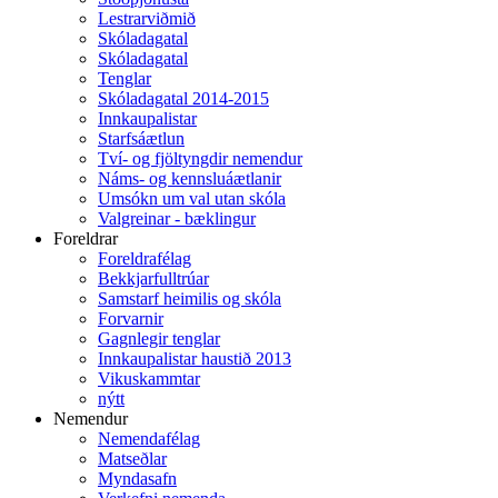
Lestrarviðmið
Skóladagatal
Skóladagatal
Tenglar
Skóladagatal 2014-2015
Innkaupalistar
Starfsáætlun
Tví- og fjöltyngdir nemendur
Náms- og kennsluáætlanir
Umsókn um val utan skóla
Valgreinar - bæklingur
Foreldrar
Foreldrafélag
Bekkjarfulltrúar
Samstarf heimilis og skóla
Forvarnir
Gagnlegir tenglar
Innkaupalistar haustið 2013
Vikuskammtar
nýtt
Nemendur
Nemendafélag
Matseðlar
Myndasafn