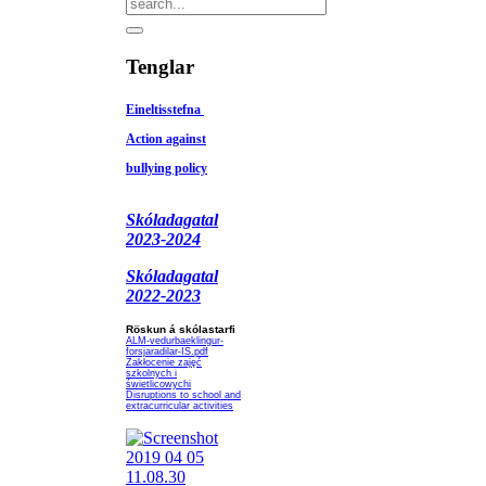
Tenglar
Eineltisstefna
Action against
bullying policy
Skóladagatal
2023-2024
Skóladagatal
2022-2023
Röskun á skólastarfi
ALM-vedurbaeklingur-
forsjaradilar-IS.pdf
Zakłocenie zajęć
szkolnych i
świetlicowychi
Disruptions to school and
extracurricular activities