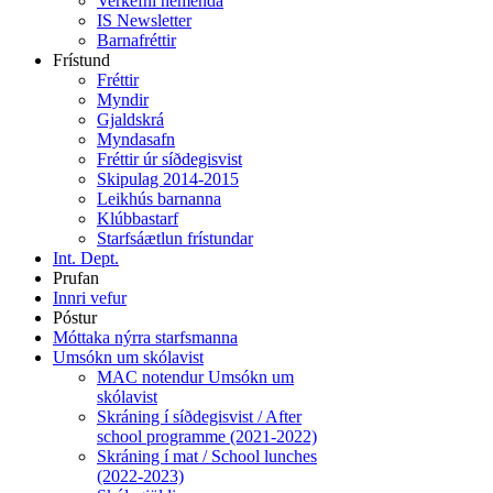
Verkefni nemenda
IS Newsletter
Barnafréttir
Frístund
Fréttir
Myndir
Gjaldskrá
Myndasafn
Fréttir úr síðdegisvist
Skipulag 2014-2015
Leikhús barnanna
Klúbbastarf
Starfsáætlun frístundar
Int. Dept.
Prufan
Innri vefur
Póstur
Móttaka nýrra starfsmanna
Umsókn um skólavist
MAC notendur Umsókn um
skólavist
Skráning í síðdegisvist / After
school programme (2021-2022)
Skráning í mat / School lunches
(2022-2023)