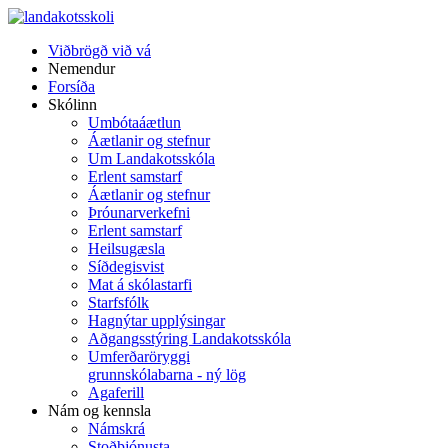
Viðbrögð við vá
Nemendur
Forsíða
Skólinn
Umbótaáætlun
Áætlanir og stefnur
Um Landakotsskóla
Erlent samstarf
Áætlanir og stefnur
Þróunarverkefni
Erlent samstarf
Heilsugæsla
Síðdegisvist
Mat á skólastarfi
Starfsfólk
Hagnýtar upplýsingar
Aðgangsstýring Landakotsskóla
Umferðaröryggi
grunnskólabarna - ný lög
Agaferill
Nám og kennsla
Námskrá
Stoðþjónusta