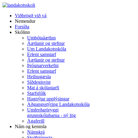
Viðbrögð við vá
Nemendur
Forsíða
Skólinn
Umbótaáætlun
Áætlanir og stefnur
Um Landakotsskóla
Erlent samstarf
Áætlanir og stefnur
Þróunarverkefni
Erlent samstarf
Heilsugæsla
Síðdegisvist
Mat á skólastarfi
Starfsfólk
Hagnýtar upplýsingar
Aðgangsstýring Landakotsskóla
Umferðaröryggi
grunnskólabarna - ný lög
Agaferill
Nám og kennsla
Námskrá
Stoðþjónusta