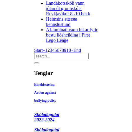
Landakotsskóli vann
jólamót grunnskóla
Reykjavíkur 8.-10.bekk
Heimsins stærsta
kennslustund
AI-lum­inati vann bikar fyrir
bestu liðsheildina í First
Lego Leage
Start
«
1
2
3
4
5
6
7
8
9
10
»
End
Tenglar
Eineltisstefna
Action against
bullying policy
Skóladagatal
2023-2024
Skóladagatal