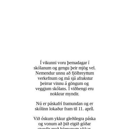
Í vikunni voru þemadagar í
skólanum og gengu þeir mjög vel.
Nemendur unnu að fjölbreyttum
verkefnum og má sjá afrakstur
þeirrar vinnu á göngum og
veggjum skólans. Í viðhengi eru
nokkrar myndir.
Nú er páskafrí framundan og er
skólinn lokaður fram til 11. apríl.
Við óskum ykkur gleðilegra páska
og vonum að þið eigið góðar
stundir með börnunum ykkar.