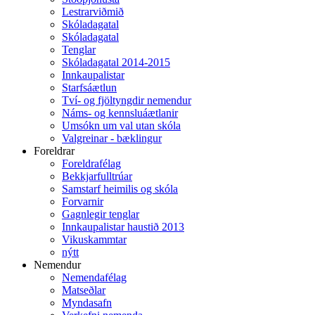
Lestrarviðmið
Skóladagatal
Skóladagatal
Tenglar
Skóladagatal 2014-2015
Innkaupalistar
Starfsáætlun
Tví- og fjöltyngdir nemendur
Náms- og kennsluáætlanir
Umsókn um val utan skóla
Valgreinar - bæklingur
Foreldrar
Foreldrafélag
Bekkjarfulltrúar
Samstarf heimilis og skóla
Forvarnir
Gagnlegir tenglar
Innkaupalistar haustið 2013
Vikuskammtar
nýtt
Nemendur
Nemendafélag
Matseðlar
Myndasafn