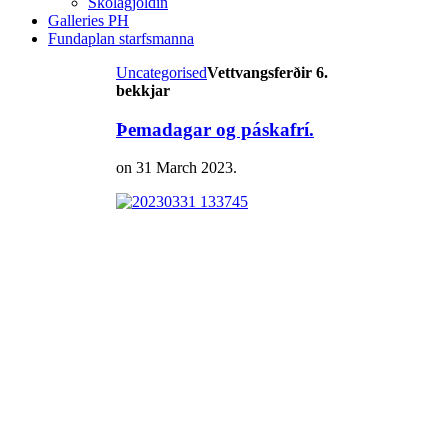
Skólagjöldin
Galleries PH
Fundaplan starfsmanna
Uncategorised
Vettvangsferðir 6.
bekkjar
Þemadagar og páskafrí.
on
31 March 2023
.