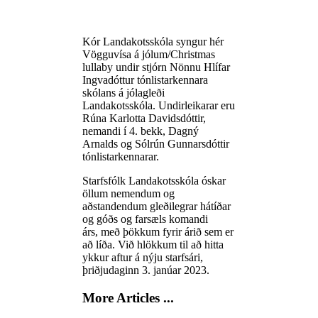
Kór Landakotsskóla syngur hér
Vögguvísa á jólum/Christmas
lullaby undir stjórn Nönnu Hlífar
Ingvadóttur tónlistarkennara
skólans á jólagleði
Landakotsskóla. Undirleikarar eru
Rúna Karlotta Davidsdóttir,
nemandi í 4. bekk, Dagný
Arnalds og Sólrún Gunnarsdóttir
tónlistarkennarar.
Starfsfólk Landakotsskóla óskar
öllum nemendum og
aðstandendum gleðilegrar hátíðar
og góðs og farsæls komandi
árs, með þökkum fyrir árið sem er
að líða. Við hlökkum til að hitta
ykkur aftur á nýju starfsári,
þriðjudaginn 3. janúar 2023.
More Articles ...