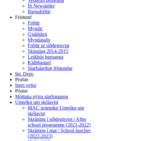
Verkefni nemenda
IS Newsletter
Barnafréttir
Frístund
Fréttir
Myndir
Gjaldskrá
Myndasafn
Fréttir úr síðdegisvist
Skipulag 2014-2015
Leikhús barnanna
Klúbbastarf
Starfsáætlun frístundar
Int. Dept.
Prufan
Innri vefur
Póstur
Móttaka nýrra starfsmanna
Umsókn um skólavist
MAC notendur Umsókn um
skólavist
Skráning í síðdegisvist / After
school programme (2021-2022)
Skráning í mat / School lunches
(2022-2023)