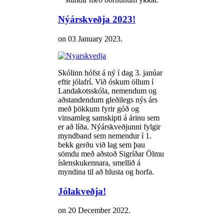
Nýárskveðja 2023!
on
03 January 2023
.
Skólinn hófst á ný í dag 3. janúar
eftir jólafrí. Við óskum öllum í
Landakotsskóla, nemendum og
aðstandendum gleðilegs nýs árs
með þökkum fyrir góð og
vinsamleg samskipti á árinu sem
er að líða. Nýárskveðjunni fylgir
myndband sem nemendur í 1.
bekk gerðu við lag sem þau
sömdu með aðstoð Sigríðar Ölmu
íslenskukennara, smellið á
myndina til að hlusta og horfa.
Jólakveðja!
on
20 December 2022
.