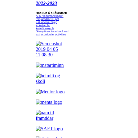
2022-2023
Röskun á skólastarfi
ALM-vedurbaeklingur-
forsjaradilar-IS.pdf
Zakłocenie zajęć
szkolnych i
świetlicowychi
Disruptions to school and
extracurricular activities