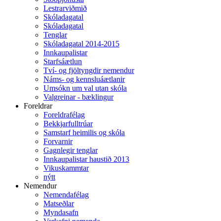
Lestrarviðmið
Skóladagatal
Skóladagatal
Tenglar
Skóladagatal 2014-2015
Innkaupalistar
Starfsáætlun
Tví- og fjöltyngdir nemendur
Náms- og kennsluáætlanir
Umsókn um val utan skóla
Valgreinar - bæklingur
Foreldrar
Foreldrafélag
Bekkjarfulltrúar
Samstarf heimilis og skóla
Forvarnir
Gagnlegir tenglar
Innkaupalistar haustið 2013
Vikuskammtar
nýtt
Nemendur
Nemendafélag
Matseðlar
Myndasafn