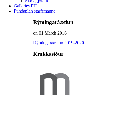
Skólagjöldin
Galleries PH
Fundaplan starfsmanna
Rýmingaráætlun
on
01 March 2016
.
Rýmingaráætlun 2019-2020
Krakkasíður