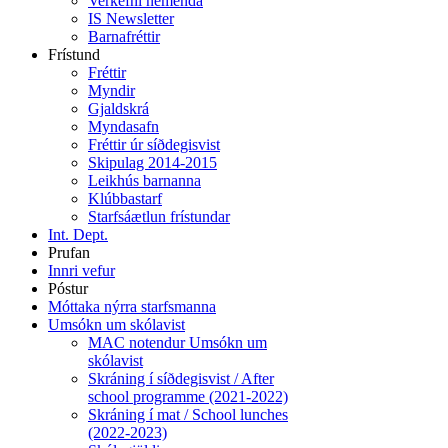
Verkefni nemenda
IS Newsletter
Barnafréttir
Frístund
Fréttir
Myndir
Gjaldskrá
Myndasafn
Fréttir úr síðdegisvist
Skipulag 2014-2015
Leikhús barnanna
Klúbbastarf
Starfsáætlun frístundar
Int. Dept.
Prufan
Innri vefur
Póstur
Móttaka nýrra starfsmanna
Umsókn um skólavist
MAC notendur Umsókn um
skólavist
Skráning í síðdegisvist / After
school programme (2021-2022)
Skráning í mat / School lunches
(2022-2023)