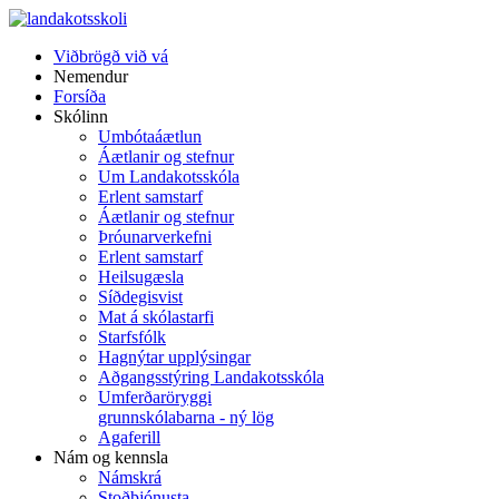
Viðbrögð við vá
Nemendur
Forsíða
Skólinn
Umbótaáætlun
Áætlanir og stefnur
Um Landakotsskóla
Erlent samstarf
Áætlanir og stefnur
Þróunarverkefni
Erlent samstarf
Heilsugæsla
Síðdegisvist
Mat á skólastarfi
Starfsfólk
Hagnýtar upplýsingar
Aðgangsstýring Landakotsskóla
Umferðaröryggi
grunnskólabarna - ný lög
Agaferill
Nám og kennsla
Námskrá
Stoðþjónusta