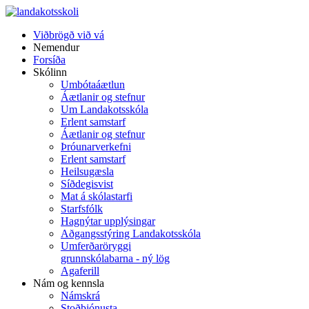
Viðbrögð við vá
Nemendur
Forsíða
Skólinn
Umbótaáætlun
Áætlanir og stefnur
Um Landakotsskóla
Erlent samstarf
Áætlanir og stefnur
Þróunarverkefni
Erlent samstarf
Heilsugæsla
Síðdegisvist
Mat á skólastarfi
Starfsfólk
Hagnýtar upplýsingar
Aðgangsstýring Landakotsskóla
Umferðaröryggi
grunnskólabarna - ný lög
Agaferill
Nám og kennsla
Námskrá
Stoðþjónusta