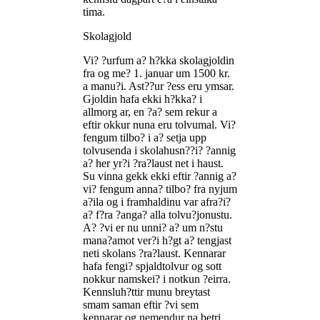
tima.
Skolagjold
Vi? ?urfum a? h?kka skolagjoldin
fra og me? 1. januar um 1500 kr.
a manu?i. Ast??ur ?ess eru ymsar.
Gjoldin hafa ekki h?kka? i
allmorg ar, en ?a? sem rekur a
eftir okkur nuna eru tolvumal. Vi?
fengum tilbo? i a? setja upp
tolvusenda i skolahusn??i? ?annig
a? her yr?i ?ra?laust net i haust.
Su vinna gekk ekki eftir ?annig a?
vi? fengum anna? tilbo? fra nyjum
a?ila og i framhaldinu var afra?i?
a? f?ra ?anga? alla tolvu?jonustu.
A? ?vi er nu unni? a? um n?stu
mana?amot ver?i h?gt a? tengjast
neti skolans ?ra?laust. Kennarar
hafa fengi? spjaldtolvur og sott
nokkur namskei? i notkun ?eirra.
Kennsluh?ttir munu breytast
smam saman eftir ?vi sem
kennarar og nemendur na betri