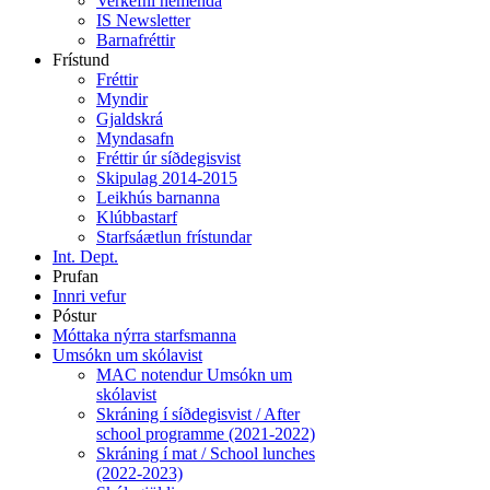
Verkefni nemenda
IS Newsletter
Barnafréttir
Frístund
Fréttir
Myndir
Gjaldskrá
Myndasafn
Fréttir úr síðdegisvist
Skipulag 2014-2015
Leikhús barnanna
Klúbbastarf
Starfsáætlun frístundar
Int. Dept.
Prufan
Innri vefur
Póstur
Móttaka nýrra starfsmanna
Umsókn um skólavist
MAC notendur Umsókn um
skólavist
Skráning í síðdegisvist / After
school programme (2021-2022)
Skráning í mat / School lunches
(2022-2023)