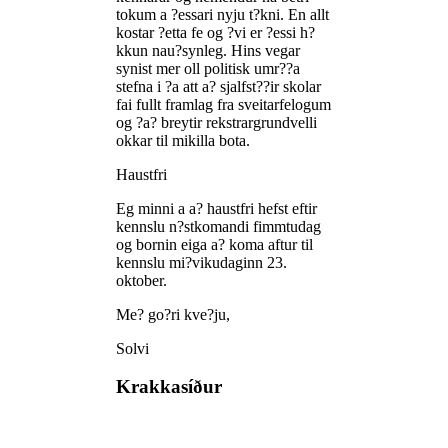
tokum a ?essari nyju t?kni. En allt
kostar ?etta fe og ?vi er ?essi h?
kkun nau?synleg. Hins vegar
synist mer oll politisk umr??a
stefna i ?a att a? sjalfst??ir skolar
fai fullt framlag fra sveitarfelogum
og ?a? breytir rekstrargrundvelli
okkar til mikilla bota.
Haustfri
Eg minni a a? haustfri hefst eftir
kennslu n?stkomandi fimmtudag
og bornin eiga a? koma aftur til
kennslu mi?vikudaginn 23.
oktober.
Me? go?ri kve?ju,
Solvi
Krakkasíður