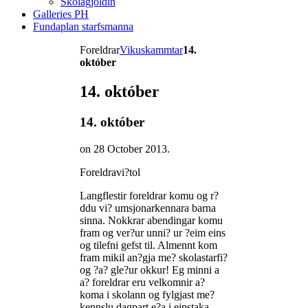
Skólagjöldin
Galleries PH
Fundaplan starfsmanna
Foreldrar
Vikuskammtar
14.
október
14. október
14. október
on
28 October 2013
.
Foreldravi?tol
Langflestir foreldrar komu og r?
ddu vi? umsjonarkennara barna
sinna. Nokkrar abendingar komu
fram og ver?ur unni? ur ?eim eins
og tilefni gefst til. Almennt kom
fram mikil an?gja me? skolastarfi?
og ?a? gle?ur okkur! Eg minni a
a? foreldrar eru velkomnir a?
koma i skolann og fylgjast me?
kennslu dagpart e?a i einstaka