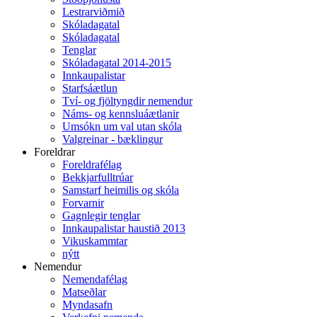
Lestrarviðmið
Skóladagatal
Skóladagatal
Tenglar
Skóladagatal 2014-2015
Innkaupalistar
Starfsáætlun
Tví- og fjöltyngdir nemendur
Náms- og kennsluáætlanir
Umsókn um val utan skóla
Valgreinar - bæklingur
Foreldrar
Foreldrafélag
Bekkjarfulltrúar
Samstarf heimilis og skóla
Forvarnir
Gagnlegir tenglar
Innkaupalistar haustið 2013
Vikuskammtar
nýtt
Nemendur
Nemendafélag
Matseðlar
Myndasafn