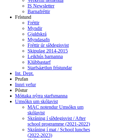
Verkefni nemenda
IS Newsletter
Barnafréttir
Frístund
Fréttir
Myndir
Gjaldskrá
Myndasafn
Fréttir úr síðdegisvist
Skipulag 2014-2015
Leikhús barnanna
Klúbbastarf
Starfsáætlun frístundar
Int. Dept.
Prufan
Innri vefur
Póstur
Móttaka nýrra starfsmanna
Umsókn um skólavist
MAC notendur Umsókn um
skólavist
Skráning í síðdegisvist / After
school programme (2021-2022)
Skráning í mat / School lunches
(2022-2023)