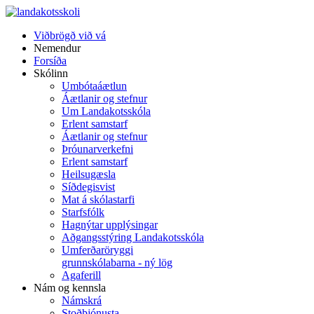
Viðbrögð við vá
Nemendur
Forsíða
Skólinn
Umbótaáætlun
Áætlanir og stefnur
Um Landakotsskóla
Erlent samstarf
Áætlanir og stefnur
Þróunarverkefni
Erlent samstarf
Heilsugæsla
Síðdegisvist
Mat á skólastarfi
Starfsfólk
Hagnýtar upplýsingar
Aðgangsstýring Landakotsskóla
Umferðaröryggi
grunnskólabarna - ný lög
Agaferill
Nám og kennsla
Námskrá
Stoðþjónusta