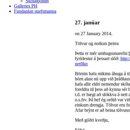
Skólagjöldin
Galleries PH
Fundaplan starfsmanna
27. janúar
on
27 January 2014
.
Tölvur og notkun þeirra
Þetta er mér umhugsunarefni þe
fyrirlestur á þessari slóð:
http:
netfikn
Börnin hafa mikinn áhuga á töl
börn alast nú upp við þráðlaust
hafa allir eldri nemendur skól
foreldra til þess að kynna sér
t.d. er hægt að slökkva á neti 
o.s.frv. Þá hef ég orðið var v
einkum drengja. Tölvur eru frá
Afar brýnt er að beina tölvuno
Með góðri kveðju,
Sölvi