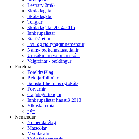
Lestrarviðmið
Skóladagatal
Skóladagatal
Tenglar
Skóladagatal 2014-2015
Innkaupalistar
Starfsáætlun
Tví- og fjöltyngdir nemendur
Náms- og kennsluáætlanir
Umsókn um val utan skóla
Valgreinar - bæklingur
Foreldrar
Foreldrafélag
Bekkjarfulltrúar
Samstarf heimilis og skóla
Forvarnir
Gagnlegir tenglar
Innkaupalistar haustið 2013
Vikuskammtar
nýtt
Nemendur
Nemendafélag
Matseðlar
Myndasafn