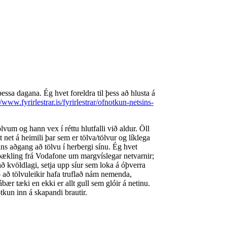
ssa dagana. Ég hvet foreldra til þess að hlusta á
//www.fyrirlestrar.is/fyrirlestrar/ofnotkun-netsins-
vum og hann vex í réttu hlutfalli við aldur. Öll
 net á heimili þar sem er tölva/tölvur og líklega
ans aðgang að tölvu í herbergi sínu. Ég hvet
 bækling frá Vodafone um margvíslegar netvarnir;
að kvöldlagi, setja upp síur sem loka á óþverra
ið að tölvuleikir hafa truflað nám nemenda,
bær tæki en ekki er allt gull sem glóir á netinu.
tkun inn á skapandi brautir.