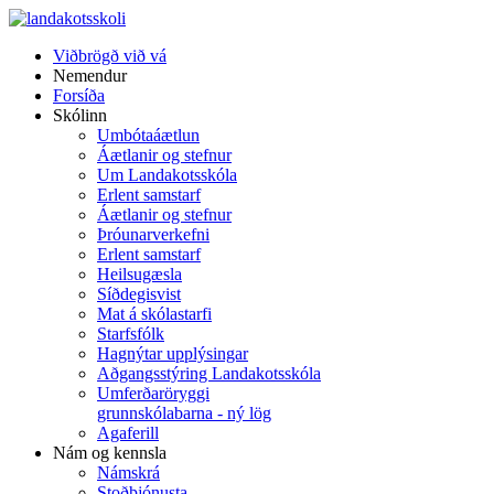
Viðbrögð við vá
Nemendur
Forsíða
Skólinn
Umbótaáætlun
Áætlanir og stefnur
Um Landakotsskóla
Erlent samstarf
Áætlanir og stefnur
Þróunarverkefni
Erlent samstarf
Heilsugæsla
Síðdegisvist
Mat á skólastarfi
Starfsfólk
Hagnýtar upplýsingar
Aðgangsstýring Landakotsskóla
Umferðaröryggi
grunnskólabarna - ný lög
Agaferill
Nám og kennsla
Námskrá
Stoðþjónusta