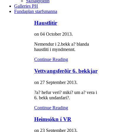
Skólagjöldin
Galleries PH
Fundaplan starfsmanna
Haustlitir
on
04 October 2013
.
Nemendur i 2.bekk a? blanda
haustliti i myndmennt.
Continue Reading
Vettvangsferðir 6. bekkjar
on
27 September 2013
.
?a? hefur veri? miki? um a? vera i
6. bekk undanfari?.
Continue Reading
Heimsókn í VR
on
23 September 2013
.