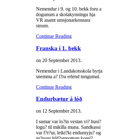
Nemendur i 9. og 10. bekk foru a
dogunum a skolakynningu hja
VR asamt umsjonarkennara
sinum.
Continue Reading
Franska í 1. bekk
on
20 September 2013
.
Nemendur i Landakotsskola byrja
snemma a? l?ra erlend tungumal.
Continue Reading
Endurbætur á lóð
on
12 September 2013
.
I sumar var lo?in vestan vi? husi?
logu? til mikilla muna. Sandkassi
var f?r?ur, leikt?ki endurnyju? og
gr?num hlif?armottum komi?