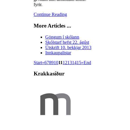
fyrir.
Continue Reading
More Articles ...
Göngum í skólann
Skólstarf hefst 22. ágúst
Útskrift 10. bekkjar 2013
Innkaupalistar
Start
«
6
7
8
9
10
11
12
13
14
15
»
End
Krakkasíður