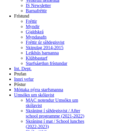
Verkefni nemenda
IS Newsletter
Barnafréttir
Frístund
Fréttir
Myndir
Gjaldskrá
Myndasafn
Fréttir úr síðdegisvist
Skipulag 2014-2015
Leikhús barnanna
Klúbbastarf
Starfsáætlun frístundar
Int. Dept.
Prufan
Innri vefur
Póstur
Móttaka nýrra starfsmanna
Umsókn um skólavist
MAC notendur Umsókn um
skólavist
Skráning í síðdegisvist / After
school programme (2021-2022)
Skráning í mat / School lunches
(2022-2023)