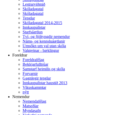
Lestrarviðmið
Skóladagatal
Skóladagatal
Tenglar
Skóladagatal 2014-2015
Innkaupalistar
Starfsáætlun
Tví- og fjöltyngdir nemendur
Náms- og kennsluáætlanir
Umsókn um val utan skóla
Valgreinar - bæklingur
Foreldrar
Foreldrafélag
Bekkjarfulltrúar
Samstarf heimilis og skóla
Forvarnir
Gagnlegir tenglar
Innkaupalistar haustið 2013
Vikuskammtar
nýtt
Nemendur
Nemendafélag
Matseðlar
Myndasafn