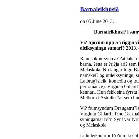
Barnaleikhúsið
on
05 June 2013
.
Barnaleikhusi? i sam
Vi? bjo?um upp a ?riggja v
aleiksyningu sumari? 2013, e
Rannsoknir syna a? ?atttaka i 
barna. ?etta er ?ri?ja ari? se
Melaskola. Nu langar Ingu Bja
namskei? og utileiksyningu, s
Latbrag?sleik, komediu og tru
perfomance). Virginia Gillard 
kennari. Hun fekk sina fyrstu l
Melborn i Astraliu ?ar sem hun
Vi? frumsyndum Draugatru?leik
Virginiu Gillard i I?no 18. m
syningarnar tv?r. Synt var fy
og Melaskola.
Litlu leikararnir l?r?u miki? a