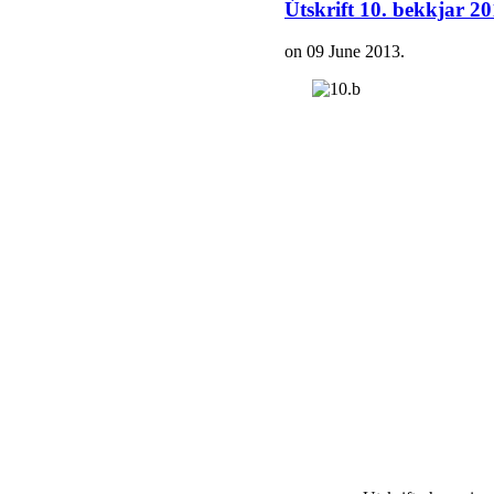
Útskrift 10. bekkjar 2
on
09 June 2013
.