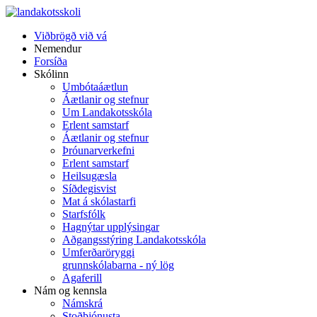
Viðbrögð við vá
Nemendur
Forsíða
Skólinn
Umbótaáætlun
Áætlanir og stefnur
Um Landakotsskóla
Erlent samstarf
Áætlanir og stefnur
Þróunarverkefni
Erlent samstarf
Heilsugæsla
Síðdegisvist
Mat á skólastarfi
Starfsfólk
Hagnýtar upplýsingar
Aðgangsstýring Landakotsskóla
Umferðaröryggi
grunnskólabarna - ný lög
Agaferill
Nám og kennsla
Námskrá
Stoðþjónusta