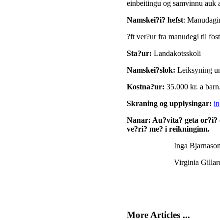
einbeitingu og samvinnu auk a
Namskei?i? hefst
: Manudaginn
?ft ver?ur fra manudegi til fos
Sta?ur:
Landakotsskoli
Namskei?slok:
Leiksyning un
Kostna?ur:
35.000 kr. a barn
Skraning og upplysingar:
i
Nanar: Au?vita? geta or?i? 
ve?ri? me? i reikninginn
.
Inga Bjarnason, leikstj
Virginia Gillard, tr
More Articles ...