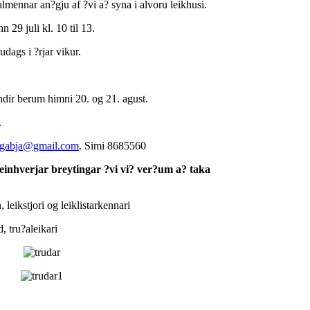
lmennar an?gju af ?vi a? syna i alvoru leikhusi.
 29 juli kl. 10 til 13.
tudags i ?rjar vikur.
dir berum himni 20. og 21. agust.
.
ngabja@gmail.com
. Simi 8685560
einhverjar breytingar ?vi vi? ver?um a? taka
ori og leiklistarkennari
u?aleikari