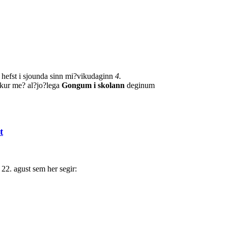
hefst i sjounda sinn mi?vikudaginn
4.
kur me? al?jo?lega
Gongum i skolann
deginum
t
22. agust sem her segir: