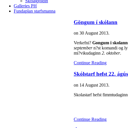
Skólagjöldin
Galleries PH
Fundaplan starfsmanna
Göngum í skólann
on
30 August 2013
.
Verkefni?
Gongum i skolann
september
n?st komandi og ly
mi?vikudaginn
2. oktober
.
Continue Reading
Skólstarf hefst 22. ágús
on
14 August 2013
.
Skolastarf hefst fimmtudaginn 
Continue Reading