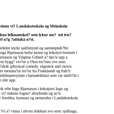
vinnu vi? Landakotsskola og Melaskola
ikna leiknamskei? sem lykur me? uti tru?
f n?g ?atttaka n?st.
leiklist styrki sjalfsmynd og samskiptah?fni
m Inga Bjarnason hefur kennt og leikstyrt bornum i
rnason og Virginia Gillard a? bjo?a upp a
em bygg? ver?ur a t?kni tru?sins svo sem:
?sleik (physical comedy, slapstick and clown
er mennta?ur tru?ur fra Frakklandi og frab?r
eiklistarreynslu i barnaleikhusi sem var starfr?kt i
 olst upp.
 eftir Ingu Bjarnason i leikstjorn Ingu og
ai vi? mikinn fognu? ahorfenda og ur?u
rir foreldra, kennara og nemendur i Landakotskola
f ?vi a? vinna i alvoru leikhusi svo sem: sjalfsaga,