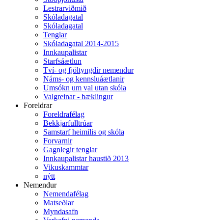
Lestrarviðmið
Skóladagatal
Skóladagatal
Tenglar
Skóladagatal 2014-2015
Innkaupalistar
Starfsáætlun
Tví- og fjöltyngdir nemendur
Náms- og kennsluáætlanir
Umsókn um val utan skóla
Valgreinar - bæklingur
Foreldrar
Foreldrafélag
Bekkjarfulltrúar
Samstarf heimilis og skóla
Forvarnir
Gagnlegir tenglar
Innkaupalistar haustið 2013
Vikuskammtar
nýtt
Nemendur
Nemendafélag
Matseðlar
Myndasafn