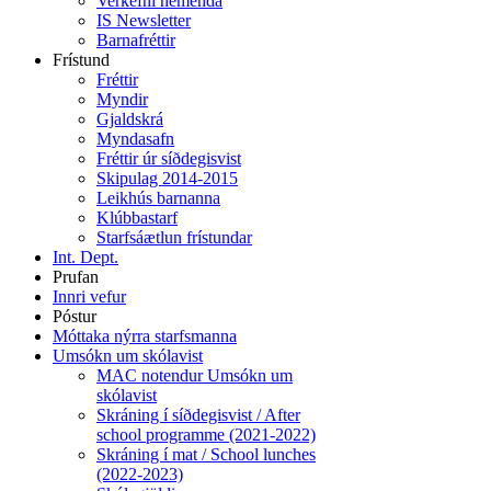
Verkefni nemenda
IS Newsletter
Barnafréttir
Frístund
Fréttir
Myndir
Gjaldskrá
Myndasafn
Fréttir úr síðdegisvist
Skipulag 2014-2015
Leikhús barnanna
Klúbbastarf
Starfsáætlun frístundar
Int. Dept.
Prufan
Innri vefur
Póstur
Móttaka nýrra starfsmanna
Umsókn um skólavist
MAC notendur Umsókn um
skólavist
Skráning í síðdegisvist / After
school programme (2021-2022)
Skráning í mat / School lunches
(2022-2023)