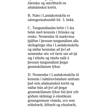
íslensku og stærðfræði en
aðalnámskrá krefst.
B. Nám i Landakotsskóla er
námsgreinabundið frá 3. bekk.
C. Tungumálanám hefst i 5 ára
bekk með kennslu i frönsku og
ensku. Nemendur fá markvissa
þjálfun í þessum tungumálum alla
skólagöngu sína í Landakotsskóla
og miðar kennslan að því að
nemendur séu vel færir um að tjá
sig í töluðu og rituðu máli á
þessum tungumálum þegar
grunnskólanum lýkur.
D. Nemendur í Landakotsskóla fá
kennslu í náttúruvísindum umfram
það sem aðalnamskrá krefst og
miðar hún að því að þegar
grunnskólanum lýkur búi þeir yfir
góðum skilningi á einstökum
grunngreinum vísinda, svo sem
eölisfræði, liffræði og efnafræði,