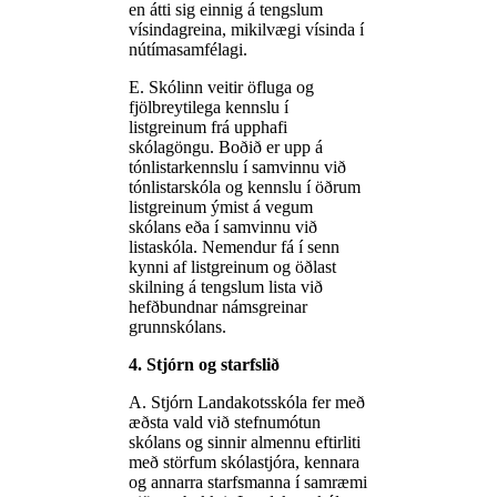
en átti sig einnig á tengslum
vísindagreina, mikilvægi vísinda í
nútímasamfélagi.
E. Skólinn veitir öfluga og
fjölbreytilega kennslu í
listgreinum frá upphafi
skólagöngu. Boðið er upp á
tónlistarkennslu í samvinnu við
tónlistarskóla og kennslu í öðrum
listgreinum ýmist á vegum
skólans eða í samvinnu við
listaskóla. Nemendur fá í senn
kynni af listgreinum og öðlast
skilning á tengslum lista við
hefðbundnar námsgreinar
grunnskólans.
4. Stjórn og starfslið
A. Stjórn Landakotsskóla fer með
æðsta vald við stefnumótun
skólans og sinnir almennu eftirliti
með störfum skólastjóra, kennara
og annarra starfsmanna í samræmi