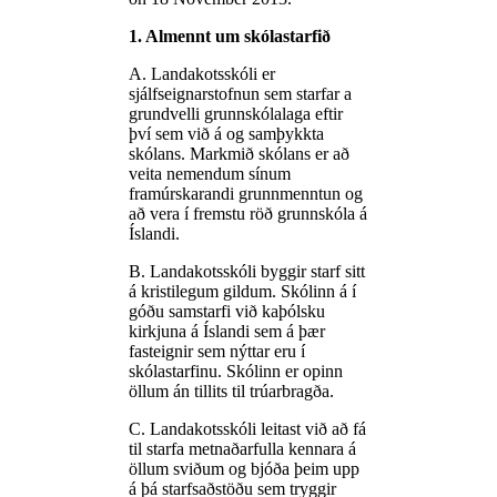
1. Almennt um skólastarfið
A. Landakotsskóli er
sjálfseignarstofnun sem starfar a
grundvelli grunnskólalaga eftir
því sem við á og samþykkta
skólans. Markmið skólans er að
veita nemendum sínum
framúrskarandi grunnmenntun og
að vera í fremstu röð grunnskóla á
Íslandi.
B. Landakotsskóli byggir starf sitt
á kristilegum gildum. Skólinn á í
góðu samstarfi við kaþólsku
kirkjuna á Íslandi sem á þær
fasteignir sem nýttar eru í
skólastarfinu. Skólinn er opinn
öllum án tillits til trúarbragða.
C. Landakotsskóli leitast við að fá
til starfa metnaðarfulla kennara á
öllum sviðum og bjóða þeim upp
á þá starfsaðstöðu sem tryggir