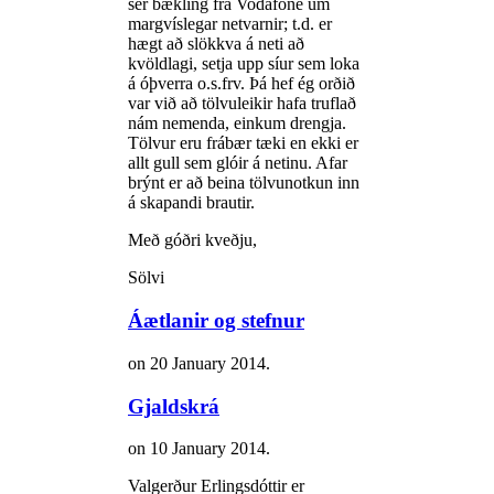
sér bækling frá Vodafone um
margvíslegar netvarnir; t.d. er
hægt að slökkva á neti að
kvöldlagi, setja upp síur sem loka
á óþverra o.s.frv. Þá hef ég orðið
var við að tölvuleikir hafa truflað
nám nemenda, einkum drengja.
Tölvur eru frábær tæki en ekki er
allt gull sem glóir á netinu. Afar
brýnt er að beina tölvunotkun inn
á skapandi brautir.
Með góðri kveðju,
Sölvi
Áætlanir og stefnur
on
20 January 2014
.
Gjaldskrá
on
10 January 2014
.
Valgerður Erlingsdóttir er