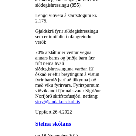
síðdegishressingu (855).
Lengd viðvera á starfsdögum kr.
2.175.
Gjaldskrá fyrir síðdegishressingu
sem er innifalin í ofangreindu
verði:
70% afsláttur er veittur vegna
annars barns og þriðja barn fær
frítt nema hvað
síðdegishressinguna varðar. Ef
óskað er eftir breytingum á vistun
fyrir barnið þarf að tilkynna það
með viku fyrirvara. Fyrirspurnum
viðvíkjandi fjármál svarar Sigríður
Norfjörð skrifstofustjóri, netfang:
sirry@landakotsskoli.is
Uppfært 26.4.2022
Stefna skólans
on
18 November 2013
.