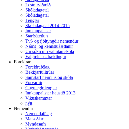
Lestrarviðmið
Skóladagatal
Skóladagatal
Tenglar
Skóladagatal 2014-2015
Innkaupalistar
Starfsáætlun
Tví- og fjöltyngdir nemendur
Náms- og kennsluáætlanir
Umsókn um val utan skóla
Valgreinar - bæklingur
Foreldrar
Foreldrafélag
Bekkjarfulltrúar
Samstarf heimilis og skóla
Forvarnir
Gagnlegir tenglar
Innkaupalistar haustið 2013
Vikuskammtar
nýtt
Nemendur
Nemendafélag
Matseðlar
Myndasafn