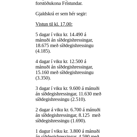
forstöðukona Frístundar.
Gjaldskrá er sem hér segir:
Vistun til kl. 17.00:
5 dagar í viku kr. 14.490 á
mánuði án síðdegishressingar,
18.675 með síðdegishressingu
(4.185).
4 dagar í viku kr. 12.500 á
mánuði án síðdegishressingar,
15.160 með síðdegishressingu
(3.350).
3 dagar í viku kr. 9.600 á mánuði
án síðdegishressingar, 11.630 með
síðdegishressingu (2.510).
2 dagar á viku kr. 6.700 á mánuði
án síðdegishressingar, 8.125 með
síðdegishressingu (1.690).
1 dagur í viku kr. 3.800 á mánuði
án síðdegishressingar, 4.590 með