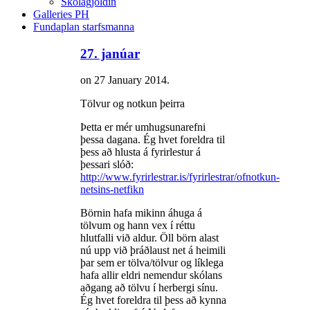
Skólagjöldin
Galleries PH
Fundaplan starfsmanna
27. janúar
on
27 January 2014
.
Tölvur og notkun þeirra
Þetta er mér umhugsunarefni
þessa dagana. Ég hvet foreldra til
þess að hlusta á fyrirlestur á
þessari slóð:
http://www.fyrirlestrar.is/fyrirlestrar/ofnotkun-
netsins-netfikn
Börnin hafa mikinn áhuga á
tölvum og hann vex í réttu
hlutfalli við aldur. Öll börn alast
nú upp við þráðlaust net á heimili
þar sem er tölva/tölvur og líklega
hafa allir eldri nemendur skólans
aðgang að tölvu í herbergi sínu.
Ég hvet foreldra til þess að kynna