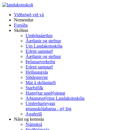
Viðbrögð við vá
Nemendur
Forsíða
Skólinn
Umbótaáætlun
Áætlanir og stefnur
Um Landakotsskóla
Erlent samstarf
Áætlanir og stefnur
Þróunarverkefni
Erlent samstarf
Heilsugæsla
Síðdegisvist
Mat á skólastarfi
Starfsfólk
Hagnýtar upplýsingar
Aðgangsstýring Landakotsskóla
Umferðaröryggi
grunnskólabarna - ný lög
Agaferill
Nám og kennsla
Námskrá
Stoðþjónusta