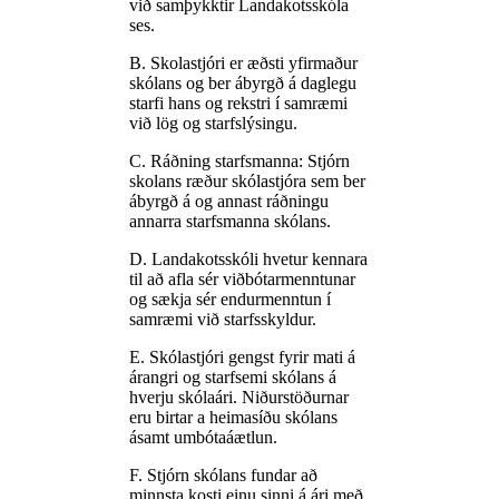
við samþykktir Landakotsskóla
ses.
B. Skolastjóri er æðsti yfirmaður
skólans og ber ábyrgð á daglegu
starfi hans og rekstri í samræmi
við lög og starfslýsingu.
C. Ráðning starfsmanna: Stjórn
skolans ræður skólastjóra sem ber
ábyrgð á og annast ráðningu
annarra starfsmanna skólans.
D. Landakotsskóli hvetur kennara
til að afla sér viðbótarmenntunar
og sækja sér endurmenntun í
samræmi við starfsskyldur.
E. Skólastjóri gengst fyrir mati á
árangri og starfsemi skólans á
hverju skólaári. Niðurstöðurnar
eru birtar a heimasíðu skólans
ásamt umbótaáætlun.
F. Stjórn skólans fundar að
minnsta kosti einu sinni á ári með