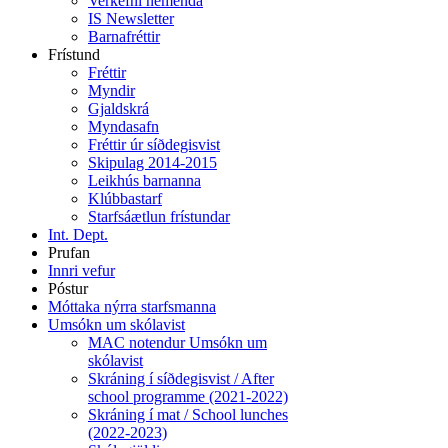
Verkefni nemenda
IS Newsletter
Barnafréttir
Frístund
Fréttir
Myndir
Gjaldskrá
Myndasafn
Fréttir úr síðdegisvist
Skipulag 2014-2015
Leikhús barnanna
Klúbbastarf
Starfsáætlun frístundar
Int. Dept.
Prufan
Innri vefur
Póstur
Móttaka nýrra starfsmanna
Umsókn um skólavist
MAC notendur Umsókn um
skólavist
Skráning í síðdegisvist / After
school programme (2021-2022)
Skráning í mat / School lunches
(2022-2023)