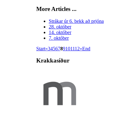
More Articles ...
Strákar úr 6. bekk að prjóna
28. október
14. október
7. október
Start
«
3
4
5
6
7
8
9
10
11
12
»
End
Krakkasíður