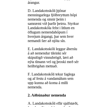
árangur.
D. Landakotsskóli þjónar
menningarlega fjölbreyttum hópi
nemenda og sinnir þeim i
samræmi við þarfir þeirra. Styrkur
Landakotsskóla felst i litlum en
öflugum nemendahópum í
hverjum árgangi, þar sem hver
nemandi fær að njóta sín.
E. Landakotsskóli leggur áherslu
á að nemendur tileinki sér
skipulögð vinnubrögð, læri að
nýta tímann vel og þroski með sér
heilbrigðan metnað.
F. Landakotsskóli tekur faglega
og af festu á vandamálum sem
upp kunna að koma á milli
nemenda.
2. Aðbúnaður nemenda
A. Landakotsskóli eflir sjalfstæði,