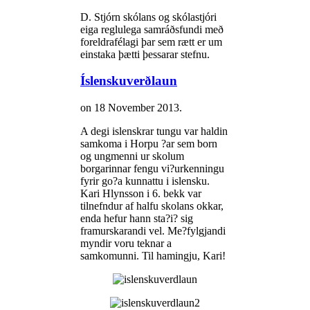
D. Stjórn skólans og skólastjóri
eiga reglulega samráðsfundi með
foreldrafélagi þar sem rætt er um
einstaka þætti þessarar stefnu.
Íslenskuverðlaun
on
18 November 2013
.
A degi islenskrar tungu var haldin
samkoma i Horpu ?ar sem born
og ungmenni ur skolum
borgarinnar fengu vi?urkenningu
fyrir go?a kunnattu i islensku.
Kari Hlynsson i 6. bekk var
tilnefndur af halfu skolans okkar,
enda hefur hann sta?i? sig
framurskarandi vel. Me?fylgjandi
myndir voru teknar a
samkomunni. Til hamingju, Kari!