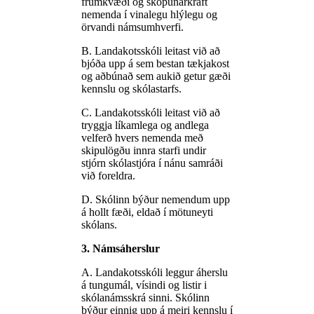
frumkvæði og sköpunarkraft
nemenda í vinalegu hlýlegu og
örvandi námsumhverfi.
B. Landakotsskóli leitast við að
bjóða upp á sem bestan tækjakost
og aðbúnað sem aukið getur gæði
kennslu og skólastarfs.
C. Landakotsskóli leitast við að
tryggja líkamlega og andlega
velferð hvers nemenda með
skipulögðu innra starfi undir
stjórn skólastjóra í nánu samráði
við foreldra.
D. Skólinn býður nemendum upp
á hollt fæði, eldað í mötuneyti
skólans.
3. Námsáherslur
A. Landakotsskóli leggur áherslu
á tungumál, vísindi og listir i
skólanámsskrá sinni. Skólinn
býður einnig upp á meiri kennslu í