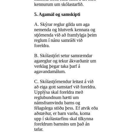
kennurum um skólastarfið.
5. Agamál og samskipti
A. Skýrar reglur gilda um aga
nemenda og hlutverk kennara og
stjórnenda við að framfylgja þeim
reglum í nánu samráði við
foreldra.
B. Skólastjóri setur samræmdar
agareglur og tekur ákvarðanir um
verklag þegar taka þarf á
agavandamálum.
C. Skólastjórnendur leitast á við
að eiga gott samstarf við foreldra.
Upplýsa skal foreldra með
reglubundnum hætti um
námsframvindu barns og
félagslega stöðu þess. Ef atvik eða
aðstæður, er barn varða, koma
upp í skólastarfinu skal tilkynna
foreldrum barnsins um það án
tafar.